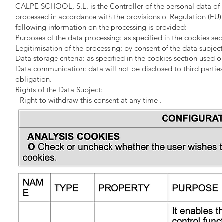
CALPE SCHOOL, S.L. is the Controller of the personal data of 
processed in accordance with the provisions of Regulation (EU)
following information on the processing is provided:
Purposes of the data processing: as specified in the cookies sec
Legitimisation of the processing: by consent of the data subject
Data storage criteria: as specified in the cookies section used 
Data communication: data will not be disclosed to third parties
obligation.
Rights of the Data Subject:
- Right to withdraw this consent at any time .
- Right of access, rectification, portability and erasure of the d
- Right to submit a complaint to the Supervisory Authority (www
comply with current legislation.
Contact information to exercise their rights:
CALPE SCHOOL, S.L.. Urb. Linda Vista Baja, Cl. Eucaliptos, 60
data protection officer E-mail:
dataprotection@calpeschoolonl
COOKIES USED ON THIS WEBSITE