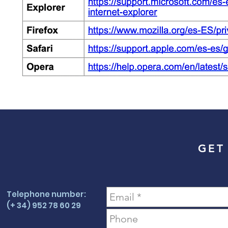
GET
Telephone number:
(+ 34) 952 78 60 29