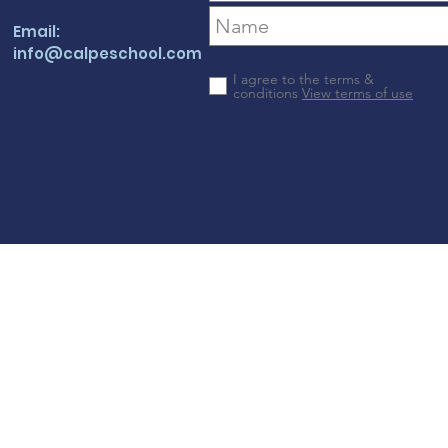
Email:
info@calpeschool.com
I agree to the terms &
conditions
View terms of use